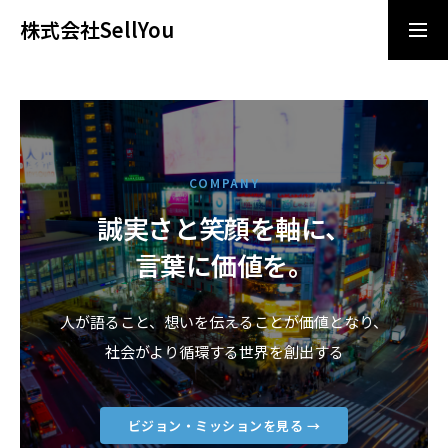
株式会社SellYou
導入相談
お問い合わせ
ビジョン/ミッション
COMPANY
誠実さと笑顔を軸に、
サービス
言葉に価値を。
企業情報
人が語ること、想いを伝えることが価値となり、
ニュース
社会がより循環する世界を創出する
採用情報
ビジョン・ミッションを見る →