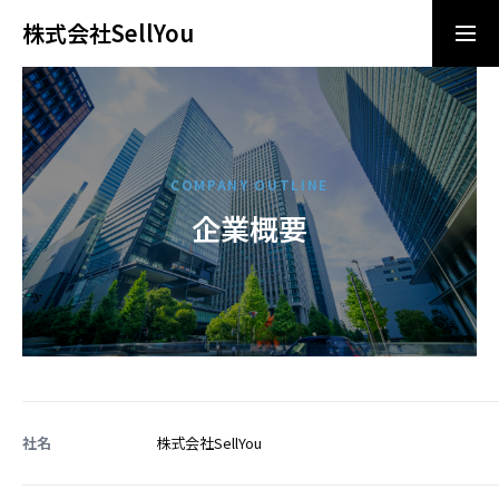
株式会社SellYou
導入相談
お問い合わせ
ビジョン/ミッション
COMPANY OUTLINE
企業概要
サービス
企業情報
ニュース
社名
株式会社SellYou
採用情報