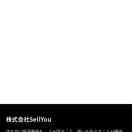
株式会社SellYou
語る力に経済価値を。 人が語ること、想いを伝えることが価値