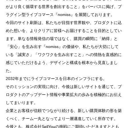
がより良く循環する世界を創出すること」をパーパスに掲げ、プ
ラグイン型ライブコマース『nomiss』を展開しております。
今回のサイト刷新は、私たちが目指す世界観や、プロダクトに込
めた想いを、よりクリアに皆様へお届けすることを目的としてい
ます。単なる情報発信の場ではなく、購買の瞬間に「納得」と
「安心」を生み出す『nomiss』の価値や、私たちが大切にして
いる「誠実さ」「ワクワクを生み出すこと」への情熱を直感的に
感じていただけるよう、デザインと構成を根本から見直しまし
た。
2032年までにライブコマースを日本のインフラにする。
そのミッションの実現に向け、今後は新しいサイトを通じて、プ
ロダクトのアップデート情報や事業拡大の歩みを積極的にお伝え
してまいります。
企業とお客様が信頼でつながり続ける、新しい購買体験の形を築
くべく、チーム一丸となってより一層邁進していく所存です。
今後とも、株式会社SellYouの挑戦にご期待いただきますととも